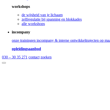
workshops
de wijsheid van je lichaam
zelfregulatie bij spanning en blokkades
alle workshops
incompany
onze trainingen incompany & interne ontwikkeltrajecten op ma
opleidingsaanbod
030 – 30 35 271
contact
zoeken