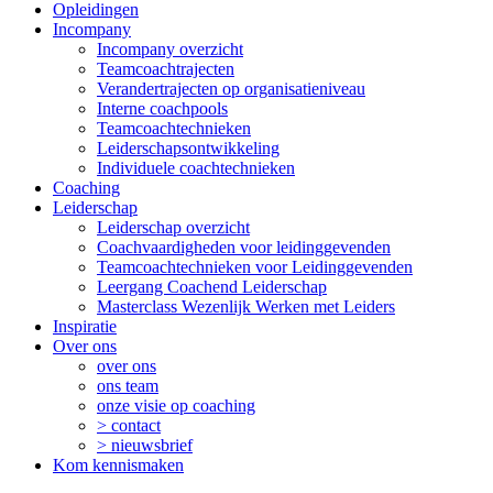
Opleidingen
Incompany
Incompany overzicht
Teamcoachtrajecten
Verandertrajecten op organisatieniveau
Interne coachpools
Teamcoachtechnieken
Leiderschapsontwikkeling
Individuele coachtechnieken
Coaching
Leiderschap
Leiderschap overzicht
Coachvaardigheden voor leidinggevenden
Teamcoachtechnieken voor Leidinggevenden
Leergang Coachend Leiderschap
Masterclass Wezenlijk Werken met Leiders
Inspiratie
Over ons
over ons
ons team
onze visie op coaching
> contact
> nieuwsbrief
Kom kennismaken