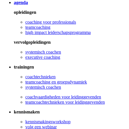
agenda
opleidingen
coaching voor professionals
teamcoaching
high impact leiderschapsprogramma
vervolgopleidingen
systemisch coachen
executive coaching
trainingen
coachtechnieken
teamcoaching en groepsdynamiek
systemisch coachen
coachvaardigheden voor leidinggevenden
teamcoachtechnieken voor leidinggevenden
kennismaken
kennismakingsworkshop
volg een webinar