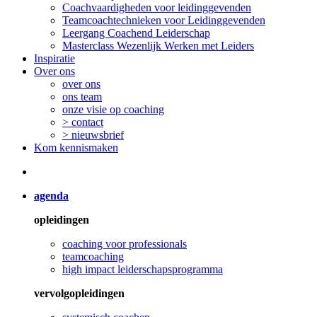
Coachvaardigheden voor leidinggevenden
Teamcoachtechnieken voor Leidinggevenden
Leergang Coachend Leiderschap
Masterclass Wezenlijk Werken met Leiders
Inspiratie
Over ons
over ons
ons team
onze visie op coaching
> contact
> nieuwsbrief
Kom kennismaken
agenda
opleidingen
coaching voor professionals
teamcoaching
high impact leiderschapsprogramma
vervolgopleidingen