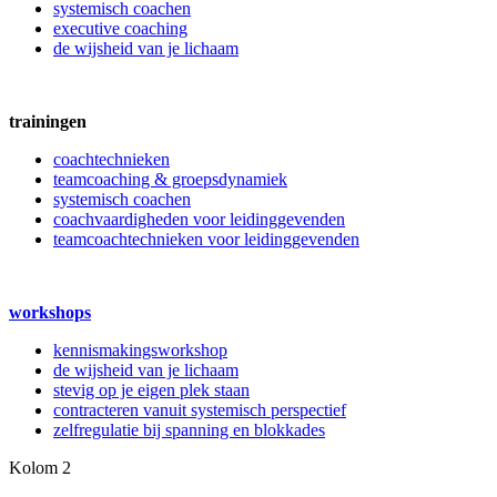
systemisch coachen
executive coaching
de wijsheid van je lichaam
trainingen
coachtechnieken
teamcoaching & groepsdynamiek
systemisch coachen
coachvaardigheden voor leidinggevenden
teamcoachtechnieken voor leidinggevenden
workshops
kennismakingsworkshop
de wijsheid van je lichaam
stevig op je eigen plek staan
contracteren vanuit systemisch perspectief
zelfregulatie bij spanning en blokkades
Kolom 2