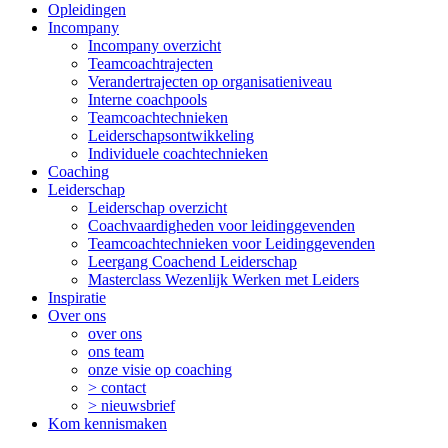
Opleidingen
Incompany
Incompany overzicht
Teamcoachtrajecten
Verandertrajecten op organisatieniveau
Interne coachpools
Teamcoachtechnieken
Leiderschapsontwikkeling
Individuele coachtechnieken
Coaching
Leiderschap
Leiderschap overzicht
Coachvaardigheden voor leidinggevenden
Teamcoachtechnieken voor Leidinggevenden
Leergang Coachend Leiderschap
Masterclass Wezenlijk Werken met Leiders
Inspiratie
Over ons
over ons
ons team
onze visie op coaching
> contact
> nieuwsbrief
Kom kennismaken