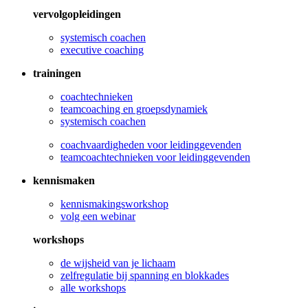
vervolgopleidingen
systemisch coachen
executive coaching
trainingen
coachtechnieken
teamcoaching en groepsdynamiek
systemisch coachen
coachvaardigheden voor leidinggevenden
teamcoachtechnieken voor leidinggevenden
kennismaken
kennismakingsworkshop
volg een webinar
workshops
de wijsheid van je lichaam
zelfregulatie bij spanning en blokkades
alle workshops