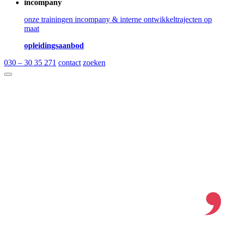
incompany
onze trainingen incompany & interne ontwikkeltrajecten op
maat
opleidingsaanbod
030 – 30 35 271
contact
zoeken