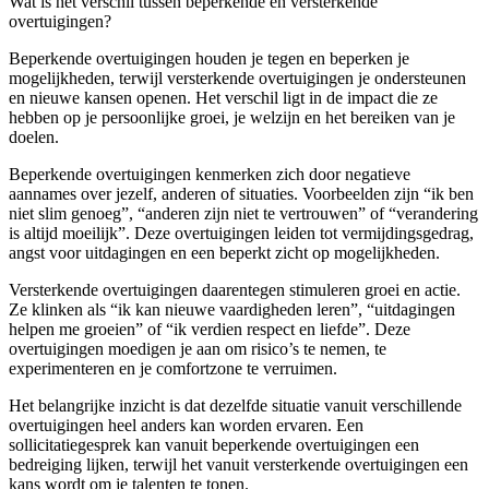
Wat is het verschil tussen beperkende en versterkende
overtuigingen?
Beperkende overtuigingen houden je tegen en beperken je
mogelijkheden, terwijl versterkende overtuigingen je ondersteunen
en nieuwe kansen openen. Het verschil ligt in de impact die ze
hebben op je persoonlijke groei, je welzijn en het bereiken van je
doelen.
Beperkende overtuigingen kenmerken zich door negatieve
aannames over jezelf, anderen of situaties. Voorbeelden zijn “ik ben
niet slim genoeg”, “anderen zijn niet te vertrouwen” of “verandering
is altijd moeilijk”. Deze overtuigingen leiden tot vermijdingsgedrag,
angst voor uitdagingen en een beperkt zicht op mogelijkheden.
Versterkende overtuigingen daarentegen stimuleren groei en actie.
Ze klinken als “ik kan nieuwe vaardigheden leren”, “uitdagingen
helpen me groeien” of “ik verdien respect en liefde”. Deze
overtuigingen moedigen je aan om risico’s te nemen, te
experimenteren en je comfortzone te verruimen.
Het belangrijke inzicht is dat dezelfde situatie vanuit verschillende
overtuigingen heel anders kan worden ervaren. Een
sollicitatiegesprek kan vanuit beperkende overtuigingen een
bedreiging lijken, terwijl het vanuit versterkende overtuigingen een
kans wordt om je talenten te tonen.