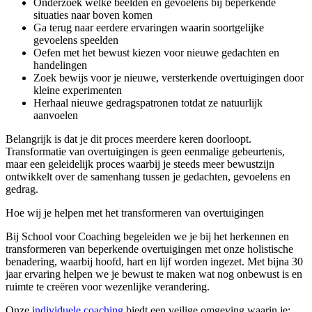
Onderzoek welke beelden en gevoelens bij beperkende
situaties naar boven komen
Ga terug naar eerdere ervaringen waarin soortgelijke
gevoelens speelden
Oefen met het bewust kiezen voor nieuwe gedachten en
handelingen
Zoek bewijs voor je nieuwe, versterkende overtuigingen door
kleine experimenten
Herhaal nieuwe gedragspatronen totdat ze natuurlijk
aanvoelen
Belangrijk is dat je dit proces meerdere keren doorloopt.
Transformatie van overtuigingen is geen eenmalige gebeurtenis,
maar een geleidelijk proces waarbij je steeds meer bewustzijn
ontwikkelt over de samenhang tussen je gedachten, gevoelens en
gedrag.
Hoe wij je helpen met het transformeren van overtuigingen
Bij School voor Coaching begeleiden we je bij het herkennen en
transformeren van beperkende overtuigingen met onze holistische
benadering, waarbij hoofd, hart en lijf worden ingezet. Met bijna 30
jaar ervaring helpen we je bewust te maken wat nog onbewust is en
ruimte te creëren voor wezenlijke verandering.
Onze
individuele coaching
biedt een veilige omgeving waarin je: