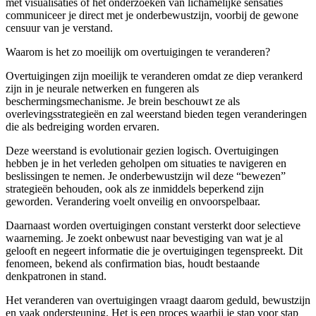
met visualisaties of het onderzoeken van lichamelijke sensaties
communiceer je direct met je onderbewustzijn, voorbij de gewone
censuur van je verstand.
Waarom is het zo moeilijk om overtuigingen te veranderen?
Overtuigingen zijn moeilijk te veranderen omdat ze diep verankerd
zijn in je neurale netwerken en fungeren als
beschermingsmechanisme. Je brein beschouwt ze als
overlevingsstrategieën en zal weerstand bieden tegen veranderingen
die als bedreiging worden ervaren.
Deze weerstand is evolutionair gezien logisch. Overtuigingen
hebben je in het verleden geholpen om situaties te navigeren en
beslissingen te nemen. Je onderbewustzijn wil deze “bewezen”
strategieën behouden, ook als ze inmiddels beperkend zijn
geworden. Verandering voelt onveilig en onvoorspelbaar.
Daarnaast worden overtuigingen constant versterkt door selectieve
waarneming. Je zoekt onbewust naar bevestiging van wat je al
gelooft en negeert informatie die je overtuigingen tegenspreekt. Dit
fenomeen, bekend als confirmation bias, houdt bestaande
denkpatronen in stand.
Het veranderen van overtuigingen vraagt daarom geduld, bewustzijn
en vaak ondersteuning. Het is een proces waarbij je stap voor stap