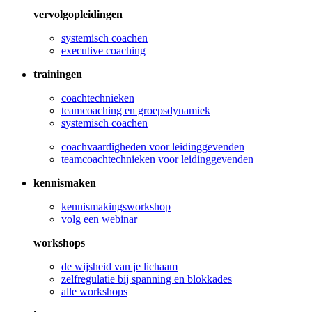
vervolgopleidingen
systemisch coachen
executive coaching
trainingen
coachtechnieken
teamcoaching en groepsdynamiek
systemisch coachen
coachvaardigheden voor leidinggevenden
teamcoachtechnieken voor leidinggevenden
kennismaken
kennismakingsworkshop
volg een webinar
workshops
de wijsheid van je lichaam
zelfregulatie bij spanning en blokkades
alle workshops