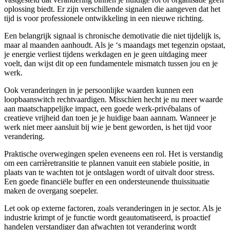
oplossing biedt. Er zijn verschillende signalen die aangeven dat het
tijd is voor professionele ontwikkeling in een nieuwe richting.
Een belangrijk signaal is chronische demotivatie die niet tijdelijk is,
maar al maanden aanhoudt. Als je ‘s maandags met tegenzin opstaat,
je energie verliest tijdens werkdagen en je geen uitdaging meer
voelt, dan wijst dit op een fundamentele mismatch tussen jou en je
werk.
Ook veranderingen in je persoonlijke waarden kunnen een
loopbaanswitch rechtvaardigen. Misschien hecht je nu meer waarde
aan maatschappelijke impact, een goede werk-privébalans of
creatieve vrijheid dan toen je je huidige baan aannam. Wanneer je
werk niet meer aansluit bij wie je bent geworden, is het tijd voor
verandering.
Praktische overwegingen spelen eveneens een rol. Het is verstandig
om een carrièretransitie te plannen vanuit een stabiele positie, in
plaats van te wachten tot je ontslagen wordt of uitvalt door stress.
Een goede financiële buffer en een ondersteunende thuissituatie
maken de overgang soepeler.
Let ook op externe factoren, zoals veranderingen in je sector. Als je
industrie krimpt of je functie wordt geautomatiseerd, is proactief
handelen verstandiger dan afwachten tot verandering wordt