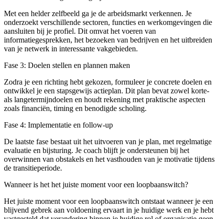
Met een helder zelfbeeld ga je de arbeidsmarkt verkennen. Je
onderzoekt verschillende sectoren, functies en werkomgevingen die
aansluiten bij je profiel. Dit omvat het voeren van
informatiegesprekken, het bezoeken van bedrijven en het uitbreiden
van je netwerk in interessante vakgebieden.
Fase 3: Doelen stellen en plannen maken
Zodra je een richting hebt gekozen, formuleer je concrete doelen en
ontwikkel je een stapsgewijs actieplan. Dit plan bevat zowel korte-
als langetermijndoelen en houdt rekening met praktische aspecten
zoals financiën, timing en benodigde scholing.
Fase 4: Implementatie en follow-up
De laatste fase bestaat uit het uitvoeren van je plan, met regelmatige
evaluatie en bijsturing. Je coach blijft je ondersteunen bij het
overwinnen van obstakels en het vasthouden van je motivatie tijdens
de transitieperiode.
Wanneer is het het juiste moment voor een loopbaanswitch?
Het juiste moment voor een loopbaanswitch ontstaat wanneer je een
blijvend gebrek aan voldoening ervaart in je huidige werk en je hebt
vastgesteld dat verandering binnen je huidige rol of organisatie geen