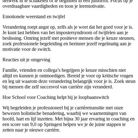
netwerk in te schakelen of te beginnen in een juniorrol. Focus op je
overdraagbare vaardigheden en toon je leermotivatie.
Emotionele weerstand en twijfel
Verandering roept angst op, zelfs als je weet dat het goed voor je is.
Je kunt last hebben van het impostersyndroom of twijfelen aan je
beslissing. Omring jezelf met positieve mensen die je keuze steunen,
zoek professionele begeleiding en herinner jezelf regelmatig aan je
motivatie voor de switch.
Reacties uit je omgeving
Familie, vrienden en collega’s begrijpen je keuze misschien niet
altijd en kunnen je ontmoedigen. Bereid je voor op kritische vragen
en leg uit waarom deze verandering belangrijk voor je is. Zoek steun
bij mensen die zelf succesvol van carrière zijn veranderd.
Hoe School voor Coaching helpt bij je loopbaanswitch
Wij begeleiden je professioneel bij je carrièretransitie met onze
bewezen holistische benadering, waarbij we waarnemingen van
hoofd, hart en lijf inzetten. Met bijna 30 jaar ervaring in coaching en
een score van 9,0 op Springest helpen we je de juiste stappen te
zetten naar je nieuwe carrière.