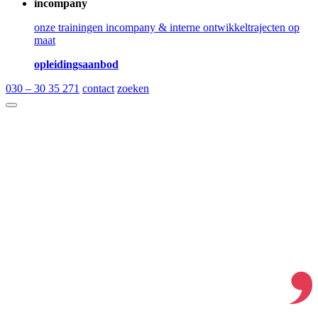
incompany
onze trainingen incompany & interne ontwikkeltrajecten op
maat
opleidingsaanbod
030 – 30 35 271
contact
zoeken