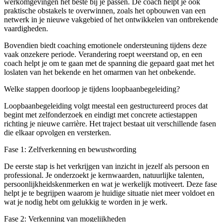
werkomgevingen het beste bij je passen. De coach helpt je ook
praktische obstakels te overwinnen, zoals het opbouwen van een
netwerk in je nieuwe vakgebied of het ontwikkelen van ontbrekende
vaardigheden.
Bovendien biedt coaching emotionele ondersteuning tijdens deze
vaak onzekere periode. Verandering roept weerstand op, en een
coach helpt je om te gaan met de spanning die gepaard gaat met het
loslaten van het bekende en het omarmen van het onbekende.
Welke stappen doorloop je tijdens loopbaanbegeleiding?
Loopbaanbegeleiding volgt meestal een gestructureerd proces dat
begint met zelfonderzoek en eindigt met concrete actiestappen
richting je nieuwe carrière. Het traject bestaat uit verschillende fasen
die elkaar opvolgen en versterken.
Fase 1: Zelfverkenning en bewustwording
De eerste stap is het verkrijgen van inzicht in jezelf als persoon en
professional. Je onderzoekt je kernwaarden, natuurlijke talenten,
persoonlijkheidskenmerken en wat je werkelijk motiveert. Deze fase
helpt je te begrijpen waarom je huidige situatie niet meer voldoet en
wat je nodig hebt om gelukkig te worden in je werk.
Fase 2: Verkenning van mogelijkheden