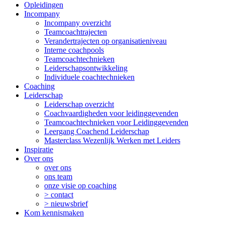
Opleidingen
Incompany
Incompany overzicht
Teamcoachtrajecten
Verandertrajecten op organisatieniveau
Interne coachpools
Teamcoachtechnieken
Leiderschapsontwikkeling
Individuele coachtechnieken
Coaching
Leiderschap
Leiderschap overzicht
Coachvaardigheden voor leidinggevenden
Teamcoachtechnieken voor Leidinggevenden
Leergang Coachend Leiderschap
Masterclass Wezenlijk Werken met Leiders
Inspiratie
Over ons
over ons
ons team
onze visie op coaching
> contact
> nieuwsbrief
Kom kennismaken