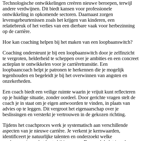
Technologische ontwikkelingen creëren nieuwe beroepen, terwijl
andere verdwijnen. Dit biedt kansen voor professionele
ontwikkeling in opkomende sectoren. Daarnaast zorgen
levensgebeurtenissen zoals het krijgen van kinderen, een
relatiebreuk of het verlies van een dierbare vaak voor herbezinning
op de carrière.
Hoe kan coaching helpen bij het maken van een loopbaanswitch?
Coaching ondersteunt je bij een loopbaanswitch door je zelfinzicht
te vergroten, helderheid te scheppen over je ambities en een concreet
actieplan te ontwikkelen voor je carrièretransitie. Een
loopbaancoach helpt je patronen te herkennen die je mogelijk
tegenhouden en begeleidt je bij het overwinnen van angsten en
onzekerheden.
Een coach biedt een veilige ruimte waarin je vrijuit kunt reflecteren
op je huidige situatie, zonder oordeel. Door gerichte vragen stelt de
coach je in staat om je eigen antwoorden te vinden, in plaats van
advies op te leggen. Dit vergroot het eigenaarschap over je
beslissingen en versterkt je vertrouwen in de gekozen richting.
Tijdens het coachproces werk je systematisch aan verschillende
aspecten van je nieuwe carrière. Je verkent je kernwaarden,
identificeert je natuurlijke talenten en onderzoekt welke