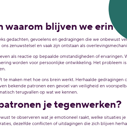
n waarom blijven we erin 
eks gedachten, gevoelens en gedragingen die we onbewust vert
ons zenuwstelsel en vaak zijn ontstaan als overlevingsmechani
leven als reactie op bepaalde omstandigheden of ervaringen. W
ering worden voor persoonlijke ontwikkeling. Het probleem is
en.
t te maken met hoe ons brein werkt. Herhaalde gedragingen c
ven bekende patronen een gevoel van veiligheid en voorspelba
matisch terugvallen op wat we kennen.
 patronen je tegenwerken?
wust te observeren wat je emotioneel raakt, welke situaties 
ties, dezelfde conflicten of uitdagingen die zich blijven herha