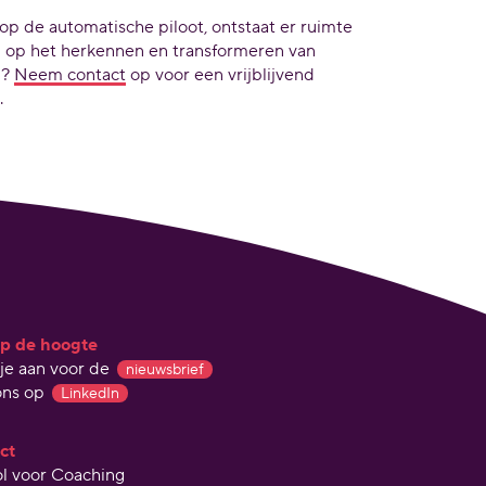
op de automatische piloot, ontstaat er ruimte
jn op het herkennen en transformeren van
n?
Neem contact
op voor een vrijblijvend
.
 op de hoogte
je aan voor de
nieuwsbrief
ons op
LinkedIn
ct
l voor Coaching