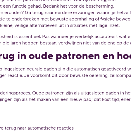
t een functie gehad. Bedank het voor de bescherming.
n eronder? Ga terug naar eerdere ervaringen waarin je hetzel
tie te onderbreken met bewuste ademhaling of fysieke bewegi
leine, veilige alternatieven uit in situaties met lage inzet.
eid is essentieel. Pas wanneer je werkelijk accepteert wat er 
n die jaren hebben bestaan, verdwijnen niet van de ene op de
ug in oude patronen en ho
p ingesleten neurale paden zijn die automatisch geactiveerd 
ige” reactie. Je voorkomt dit door bewuste oefening, zelfcomp
deringsproces. Oude patronen zijn als uitgesleten paden in he
ngen zijn als het maken van een nieuw pad; dat kost tijd, ener
e terug naar automatische reacties