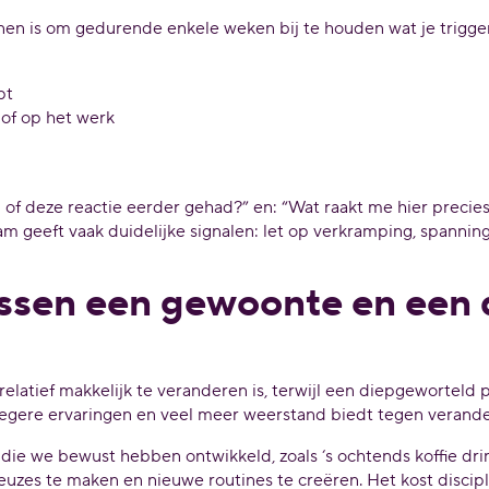
en is om gedurende enkele weken bij te houden wat je triggert
pt
 of op het werk
evoel of deze reactie eerder gehad?” en: “Wat raakt me hier pre
am geeft vaak duidelijke signalen: let op verkramping, spanning
tussen een gewoonte en een
elatief makkelijk te veranderen is, terwijl een diepgewortel
oegere ervaringen en veel meer weerstand biedt tegen verande
die we bewust hebben ontwikkeld, zoals ‘s ochtends koffie dri
zes te maken en nieuwe routines te creëren. Het kost discipl