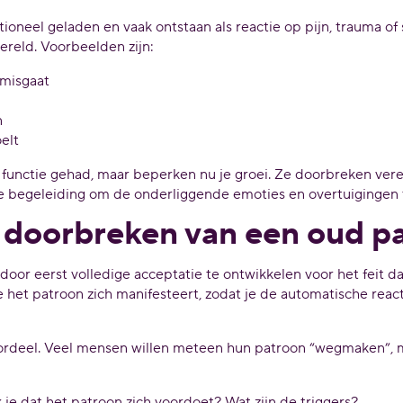
neel geladen en vaak ontstaan als reactie op pijn, trauma of 
wereld. Voorbeelden zijn:
 misgaat
n
elt
nctie gehad, maar beperken nu je groei. Ze doorbreken verei
e begeleiding om de onderliggende emoties en overtuigingen 
t doorbreken van een oud p
r eerst volledige acceptatie te ontwikkelen voor het feit dat 
het patroon zich manifesteert, zodat je de automatische rea
oordeel. Veel mensen willen meteen hun patroon “wegmaken”, m
e dat het patroon zich voordoet? Wat zijn de triggers?