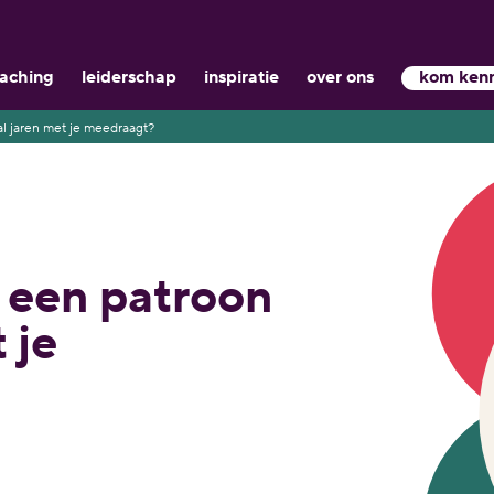
aching
leiderschap
inspiratie
over ons
kom ken
al jaren met je meedraagt?
 een patroon
 je