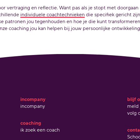
r vertraging en reflectie. Want pas als je stopt met doorgaan 
chillende
individuele coachtechnieken
die specifiek gericht zi
ke patronen jou tegenhouden en hoe je die kunt transformere
nze coaching jou kan helpen bij jouw persoonlijke ontwikkeling
incompany
blijf
incompany
meld 
volg 
coaching
ik zoek een coach
conta
Schoo