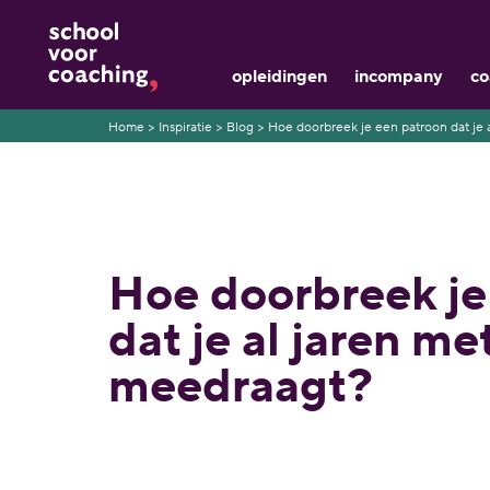
opleidingen
incompany
co
Home
>
Inspiratie
>
Blog
>
Hoe doorbreek je een patroon dat je 
Hoe doorbreek je
dat je al jaren met
meedraagt?