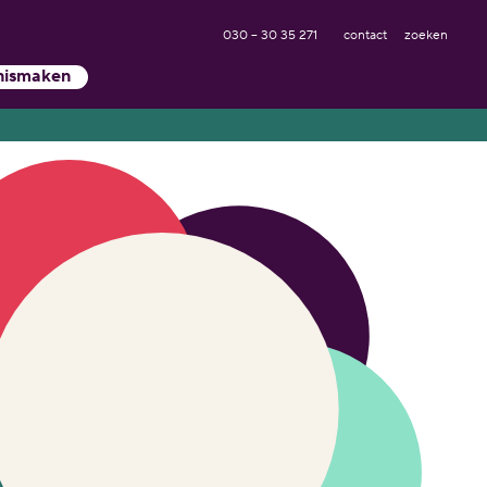
030 – 30 35 271
contact
zoeken
nismaken