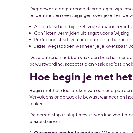
Diepgewortelde patronen daarentegen zijn emotio
je identiteit en overtuigingen over jezelf en de 
Altijd de schuld bij jezelf zoeken wanneer iets
Conflicten vermijden uit angst voor afwijzing
Perfectionistisch zijn om controle te behoude
Jezelf wegstoppen wanneer je je kwetsbaar vo
Deze patronen hebben vaak een beschermende fu
bewustwording, acceptatie en vaak professionel
Hoe begin je met he
Begin met het doorbreken van een oud patroon doo
Vervolgens onderzoek je bewust wanneer en hoe 
maken.
De eerste stap is altijd bewustwording zonder 
plaats daarvan:
Observeer zonder te oordelen:
Wanneer merk j