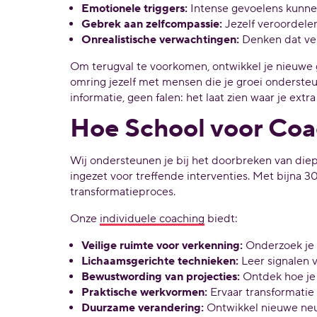
Emotionele triggers:
Intense gevoelens kunne
Gebrek aan zelfcompassie:
Jezelf veroordelen
Onrealistische verwachtingen:
Denken dat ver
Om terugval te voorkomen, ontwikkel je nieuwe
omring jezelf met mensen die je groei ondersteun
informatie, geen falen: het laat zien waar je ext
Hoe School voor Coa
Wij ondersteunen je bij het doorbreken van die
ingezet voor treffende interventies. Met bijna 3
transformatieproces.
Onze
individuele coaching
biedt:
Veilige ruimte voor verkenning:
Onderzoek je 
Lichaamsgerichte technieken:
Leer signalen v
Bewustwording van projecties:
Ontdek hoe je 
Praktische werkvormen:
Ervaar transformatie
Duurzame verandering:
Ontwikkel nieuwe neu